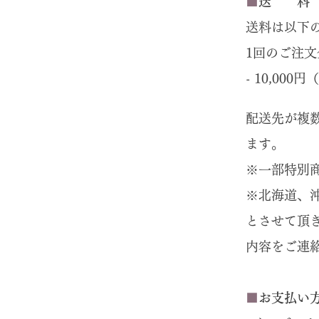
■
送 料
送料は以下
1回のご注
- 10,00
配送先が複数
ます。
※一部特別
※北海道、
とさせて頂
内容をご連
■
お支払い