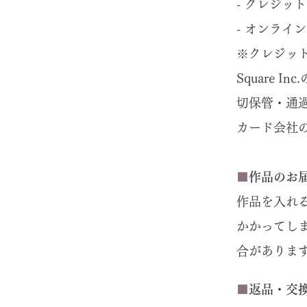
- クレジッ
- オンライ
※クレジッ
Square
切保管・通
カード会社
■
作品のお
作品を入れ
かかってし
合がありま
■
返品・交