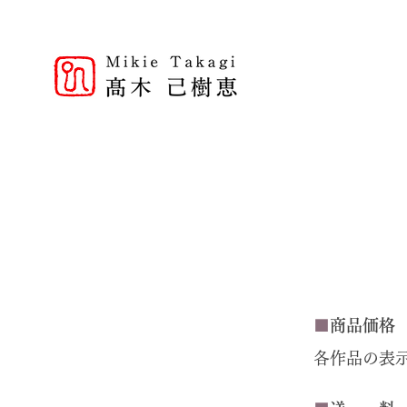
■
商品価格
各作品の表