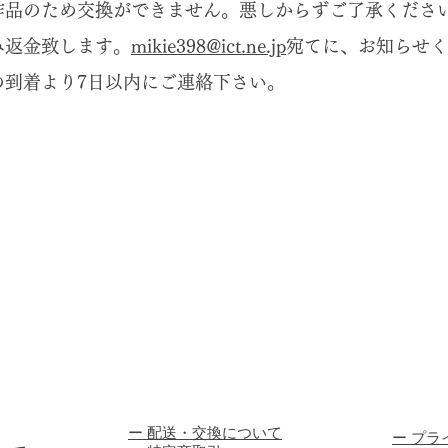
作品のため交換ができません。悪しからずご了承くださ
み返金致します。
mikie398@ict.ne.jp
宛てに、お知らせく
の到着より7日以内にご連絡下さい。
​ー ​配送・交換について
​ー ​