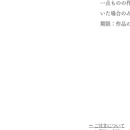
一点ものの
いた場合の
期限：作品
ー ​ご注文について